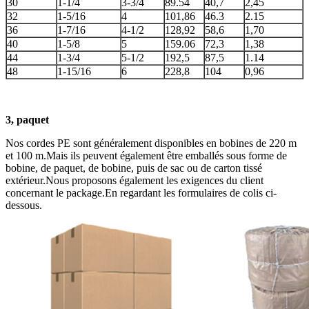
30
1-1/4
3-3/4
89.54
40,7
2,45
32
1-5/16
4
101,86
46.3
2.15
36
1-7/16
4-1/2
128,92
58,6
1,70
40
1-5/8
5
159.06
72,3
1,38
44
1-3/4
5-1/2
192,5
87,5
1.14
48
1-15/16
6
228,8
104
0,96
3, paquet
Nos cordes PE sont généralement disponibles en bobines de 220 m
et 100 m.Mais ils peuvent également être emballés sous forme de
bobine, de paquet, de bobine, puis de sac ou de carton tissé
extérieur.Nous proposons également les exigences du client
concernant le package.En regardant les formulaires de colis ci-
dessous.