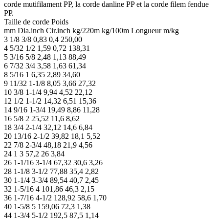
corde mutifilament PP, la corde danline PP et la corde filem fendue
PP.
Taille de corde Poids
mm Dia.inch Cir.inch kg/220m kg/100m Longueur m/kg
3 1/8 3/8 0,83 0,4 250,00
4 5/32 1/2 1,59 0,72 138,31
5 3/16 5/8 2,48 1,13 88,49
6 7/32 3/4 3,58 1,63 61,34
8 5/16 1 6,35 2,89 34,60
9 11/32 1-1/8 8,05 3,66 27,32
10 3/8 1-1/4 9,94 4,52 22,12
12 1/2 1-1/2 14,32 6,51 15,36
14 9/16 1-3/4 19,49 8,86 11,28
16 5/8 2 25,52 11,6 8,62
18 3/4 2-1/4 32,12 14,6 6,84
20 13/16 2-1/2 39,82 18,1 5,52
22 7/8 2-3/4 48,18 21,9 4,56
24 1 3 57,2 26 3,84
26 1-1/16 3-1/4 67,32 30,6 3,26
28 1-1/8 3-1/2 77,88 35,4 2,82
30 1-1/4 3-3/4 89,54 40,7 2,45
32 1-5/16 4 101,86 46,3 2,15
36 1-7/16 4-1/2 128,92 58,6 1,70
40 1-5/8 5 159,06 72,3 1,38
44 1-3/4 5-1/2 192,5 87,5 1,14