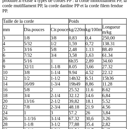
produire.Il existe 4 types de cordes PP : la corde monofilament PP, la
corde mutifilament PP, la corde danline PP et la corde filem fendue
PP.
Taille de la corde
Poids
Longueur
mm
Dia.pouces
Cir.pouce
kg/220m
kg/100m
m/kg
3
1/8
3/8
0,83
0,4
250,00
4
5/32
1/2
1,59
0,72
138.31
5
3/16
5/8
2,48
1.13
88.49
6
7/32
3/4
3,58
1,63
61.34
8
5/16
1
6h35
2,89
34.60
9
32/11
1-1/8
8.05
3,66
27.32
10
3/8
1-1/4
9.94
4.52
22.12
12
1/2
1-1/2
14h32
6.51
15h36
14
16/09
1-3/4
19h49
8,86
11.28
16
5/8
2
25.52
11.6
8.62
18
3/4
2-1/4
32.12
14.6
6,84
20
13/16
2-1/2
39,82
18.1
5.52
22
7/8
2-3/4
48.18
21.9
4.56
24
1
3
57.2
26
3,84
26
1-1/16
3-1/4
67.32
30,6
3.26
28
1-1/8
3-1/2
77,88
35.4
2,82